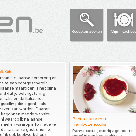
Recepten zoeken
Mijn kookbo
ls kok
 van Siciliaanse oorsprong en
gs af aan voorgeschoteld
aliaanse maaltijden is het bijna
nd dat je belangstelling
r Italië en de Italiaanse
stelling die eigenlijk als
reven kan worden. Daarom
0 begonnen met de website
Panna cotta met
.nl waarop ik Italiaanse
frambozencoulis
amel en waarop informatie te
r de Italiaanse gastronomie.
Panna cotta (letterlijk: gekookte
ef ik ook kookworkshops.
room) is een heel makkelijk