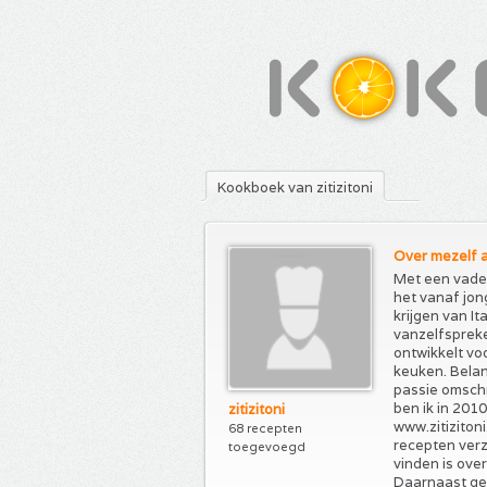
Kookboek van zitizitoni
Over mezelf a
Met een vader
het vanaf jon
krijgen van It
vanzelfspreke
ontwikkelt voo
keuken. Belang
passie omsch
ben ik in 201
zitizitoni
www.zitizitoni
68 recepten
recepten verz
toegevoegd
vinden is ove
Daarnaast ge