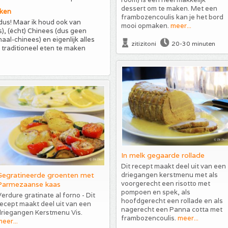
dessert om te maken. Met een
uken
frambozencoulis kan je het bord
 dus! Maar ik houd ook van
mooi opmaken.
meer...
), (écht) Chinees (dus geen
aal-chinees) en eigenlijk alles
zitizitoni
20-30 minuten
 traditioneel eten te maken
In melk gegaarde rollade
Dit recept maakt deel uit van een
Gegratineerde groenten met
driegangen kerstmenu met als
voorgerecht een risotto met
Parmezaanse kaas
pompoen en spek, als
erdure gratinate al forno - Dit
hoofdgerecht een rollade en als
ecept maakt deel uit van een
nagerecht een Panna cotta met
driegangen Kerstmenu Vis.
frambozencoulis.
meer...
eer...