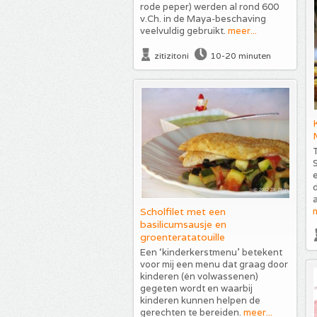
rode peper) werden al rond 600
v.Ch. in de Maya-beschaving
veelvuldig gebruikt.
meer...
zitizitoni
10-20 minuten
T
d
a
Scholfilet met een
m
basilicumsausje en
groenteratatouille
Een ‘kinderkerstmenu’ betekent
voor mij een menu dat graag door
kinderen (én volwassenen)
gegeten wordt en waarbij
kinderen kunnen helpen de
gerechten te bereiden.
meer...