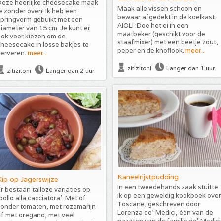
Deze heerlijke cheesecake maak
Maak alle vissen schoon en
e zonder oven! Ik heb een
bewaar afgedekt in de koelkast.
springvorm gebuikt met een
AIOLI :Doe het ei in een
iameter van 15 cm. Je kunt er
maatbeker (geschikt voor de
ook voor kiezen om de
staafmixer) met een beetje zout,
heesecake in losse bakjes te
peper en de knoflook.
meer...
serveren.
meer...
zitizitoni
Langer dan 1 uur
zitizitoni
Langer dan 2 uur
Kaneelrijstpudding
Kip op Jagerswijze
In een tweedehands zaak stuitte
r bestaan talloze variaties op
ik op een geweldig kookboek over
pollo alla cacciatora'. Met of
Toscane, geschreven door
zonder tomaten, met rozemarijn
Lorenza de’ Medici, één van de
of met oregano, met veel
nazaten van de familie de’ Medici