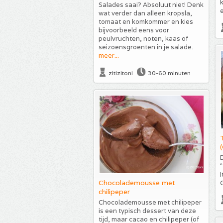
k
Salades saai? Absoluut niet! Denk
wat verder dan alleen kropsla,
tomaat en komkommer en kies
bijvoorbeeld eens voor
peulvruchten, noten, kaas of
seizoensgroenten in je salade.
meer...
zitizitoni
30-60 minuten
D
‘
I
Chocolademousse met
chilipeper
Chocolademousse met chilipeper
is een typisch dessert van deze
tijd, maar cacao en chilipeper (of