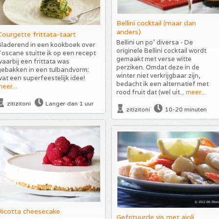
Bellini cocktail (maar dan
anders)
Courgette frittata-taart
Bellini un po’ diversa - De
Bladerend in een kookboek over
originele Bellini cocktail wordt
oscane stuitte ik op een recept
gemaakt met verse witte
aarbij een frittata was
perziken. Omdat deze in de
gebakken in een tulbandvorm:
winter niet verkrijgbaar zijn,
at een superfeestelijk idee!
bedacht ik een alternatief met
eer...
rood fruit dat (wel uit...
meer...
zitizitoni
Langer dan 1 uur
zitizitoni
10-20 minuten
Ricotta cheesecake
Gefrituurde vis met aioli