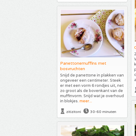
Z
Panettonemuffins met
k
bosvruchten
p
c
Snijd de panettone in plakken van
ongeveer een centimeter. Steek
er met een vorm 6 rondjes uit, net
zo groot als de bovenkant van de
muffinvorm. Snijd wat je overhoud
in blokjes.
meer...
zitizitoni
30-60 minuten