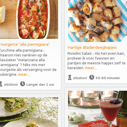
Courgette ‘alla parmigiana’
Hartige Bladerdeeghapjes
ucchine alla parmigiana -
Rotolini Salati - Als het even kan,
Waarom niet variëren op de
probeer ik voor feesten en
lassieker ‘melanzana alla
partijen de meeste hapjes zelf te
armigiana’ ? Niks mis met
bereiden.
meer...
ourgette als vervanging voor de
aubergine.
meer...
zitizitoni
30-60 minuten
zitizitoni
Langer dan 1 uur