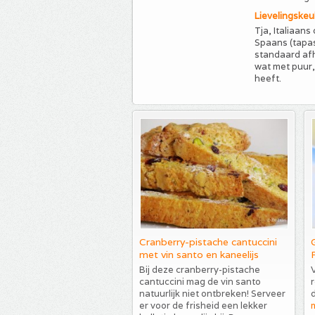
Lievelingske
Tja, Italiaans
Spaans (tapas
standaard afh
wat met puur,
heeft.
Cranberry-pistache cantuccini
met vin santo en kaneelijs
Bij deze cranberry-pistache
V
cantuccini mag de vin santo
r
natuurlijk niet ontbreken! Serveer
er voor de frisheid een lekker
m