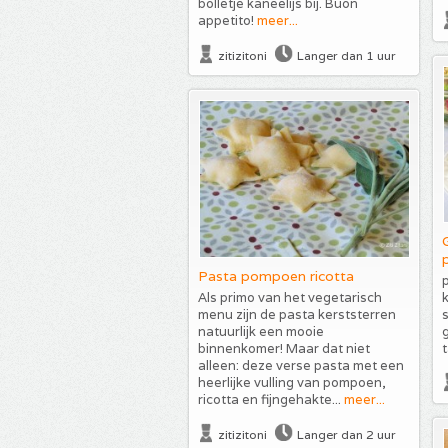
bolletje kaneelijs bij. Buon
appetito!
meer...
zitizitoni
Langer dan 1 uur
Pasta pompoen ricotta
p
Als primo van het vegetarisch
k
menu zijn de pasta kerststerren
s
natuurlijk een mooie
binnenkomer! Maar dat niet
t
alleen: deze verse pasta met een
heerlijke vulling van pompoen,
ricotta en fijngehakte...
meer...
zitizitoni
Langer dan 2 uur