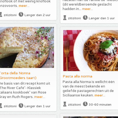
noflook of met weinig knoflook
(dit wereldberoemde geslacht
enzovoorts.
meer...
hadden in...
meer...
zitizitoni
Langer dan 2 uur
zitizitoni
Langer dan 1 uur
Torta della Nonna
Pasta alla norma
(Grootmoeders taart)
Pasta alla Norma is wellicht één
e basis van dit recept komt uit
van de meest bekende en
The River Café’- Klassiek
geliefde pastagerechten uit de
taliaans kookboek’ van Rose
Siciliaanse keuken.
meer...
Gray en Ruth Rogers.
meer...
zitizitoni
30-60 minuten
zitizitoni
Langer dan 1 uur