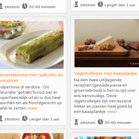
zitizitoni
Langer dan 1 uur
zitizitoni
30-60 minuten
Vijgenrolletjes met kaasplankje
Groentebrood met radicchio en
Na een twee uitdagende
pompoen
recepten (gevulde pasta en
olpettone di verdure - Dit
groentebrood) is het nu tijd voor
leurrijke ‘gehakt’brood ziet er
iets eenvoudigs. Deze
uperfeestelijk uit en is dus heel
vijgenrolletjes zijn verrassend
geschikt om als hoofdgerecht op
lekker en passen heel goed bij
afel te zetten.
meer...
een kaasplankje.
meer...
zitizitoni
Langer dan 1 uur
zitizitoni
30-60 minuten