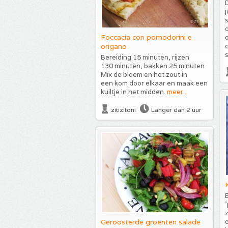
j
d
Foccacia con pomodorini e
origano
c
Bereiding 15 minuten, rijzen
130 minuten, bakken 25 minuten
Mix de bloem en het zout in
een kom door elkaar en maak een
kuiltje in het midden.
meer...
zitizitoni
Langer dan 2 uur
E
'
Geroosterde groenten salade