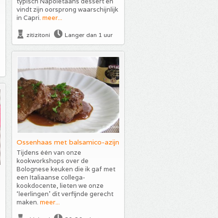
typisch Napoletaans dessert en
vindt zijn oorsprong waarschijnlijk
in Capri.
meer...
zitizitoni
Langer dan 1 uur
Ossenhaas met balsamico-azijn
Tijdens één van onze
kookworkshops over de
Bolognese keuken die ik gaf met
een Italiaanse collega-
kookdocente, lieten we onze
‘leerlingen’ dit verfijnde gerecht
maken.
meer...