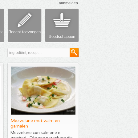
aanmelden
ek
Recept toevoegen
Boodschappen
Mezzelune met zalm en
garnalen
Mezzelune con salmone e
gamberi - Eén van gerechten die