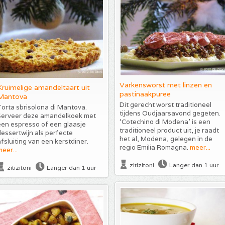
Varkensworst met linzen en
Kruimelige amandeltaart uit
pastinaakpuree
Mantova
Dit gerecht worst traditioneel
orta sbrisolona di Mantova.
tijdens Oudjaarsavond gegeten.
Serveer deze amandelkoek met
‘Cotechino di Modena’ is een
een espresso of een glaasje
traditioneel product uit, je raadt
essertwijn als perfecte
het al, Modena, gelegen in de
fsluiting van een kerstdiner.
regio Emilia Romagna.
meer...
eer...
zitizitoni
Langer dan 1 uur
zitizitoni
Langer dan 1 uur