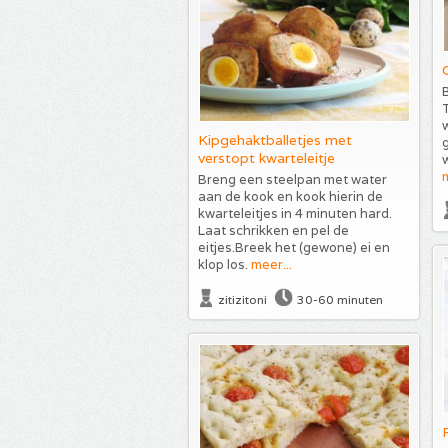
T
w
Kipgehaktballetjes met
verstopt kwarteleitje
w
m
Breng een steelpan met water
aan de kook en kook hierin de
kwarteleitjes in 4 minuten hard.
Laat schrikken en pel de
eitjes.Breek het (gewone) ei en
klop los.
meer...
zitizitoni
30-60 minuten