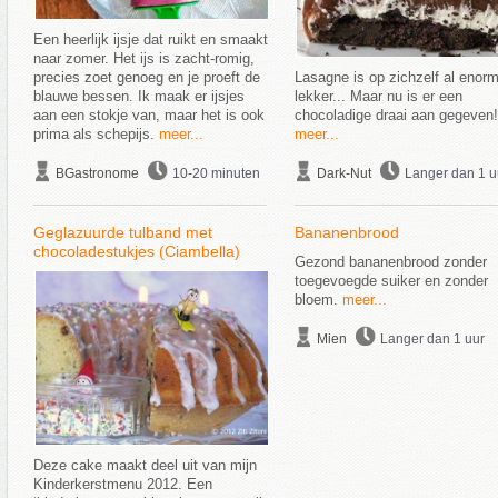
Een heerlijk ijsje dat ruikt en smaakt
naar zomer. Het ijs is zacht-romig,
precies zoet genoeg en je proeft de
Lasagne is op zichzelf al enor
blauwe bessen. Ik maak er ijsjes
lekker... Maar nu is er een
aan een stokje van, maar het is ook
chocoladige draai aan gegeven!
prima als schepijs.
meer...
meer...
BGastronome
10-20 minuten
Dark-Nut
Langer dan 1 u
Geglazuurde tulband met
Bananenbrood
chocoladestukjes (Ciambella)
Gezond bananenbrood zonder
toegevoegde suiker en zonder
bloem.
meer...
Mien
Langer dan 1 uur
Deze cake maakt deel uit van mijn
Kinderkerstmenu 2012. Een