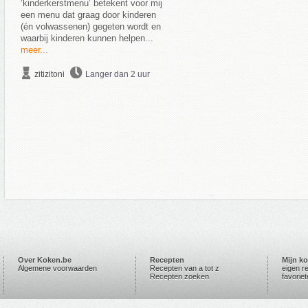
‘kinderkerstmenu’ betekent voor mij
een menu dat graag door kinderen
(én volwassenen) gegeten wordt en
waarbij kinderen kunnen helpen...
meer...
zitizitoni
Langer dan 2 uur
Over Koken.be
Recepten
Mijn k
Algemene voorwaarden
Recepten van a tot z
eigen r
Recepten zoeken
favorie