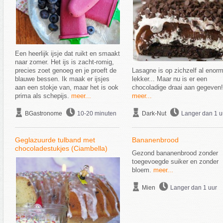
Een heerlijk ijsje dat ruikt en smaakt
naar zomer. Het ijs is zacht-romig,
precies zoet genoeg en je proeft de
Lasagne is op zichzelf al enor
blauwe bessen. Ik maak er ijsjes
lekker... Maar nu is er een
aan een stokje van, maar het is ook
chocoladige draai aan gegeven!
prima als schepijs.
meer...
meer...
BGastronome
10-20 minuten
Dark-Nut
Langer dan 1 u
Geglazuurde tulband met
Bananenbrood
chocoladestukjes (Ciambella)
Gezond bananenbrood zonder
toegevoegde suiker en zonder
bloem.
meer...
Mien
Langer dan 1 uur