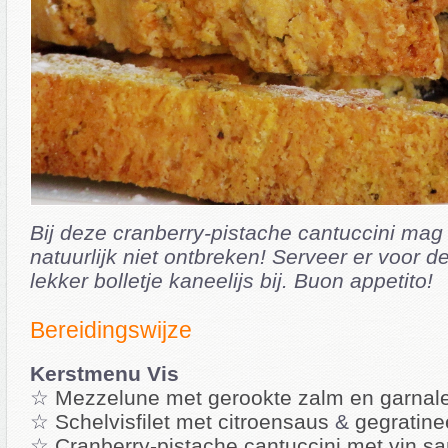
Bij deze cranberry-pistache cantuccini mag
natuurlijk niet ontbreken! Serveer er voor de
lekker bolletje kaneelijs bij. Buon appetito!
Bereidingswijze
Kerstmenu Vis
☆
Mezzelune met gerookte zalm en garnal
☆
Schelvisfilet met citroensaus
&
gegratine
☆
Cranberry-pistache cantuccini met vin sa