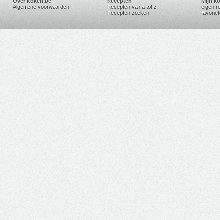
Over Koken.be
Recepten
Mijn k
Algemene voorwaarden
Recepten van a tot z
eigen r
Recepten zoeken
favorie