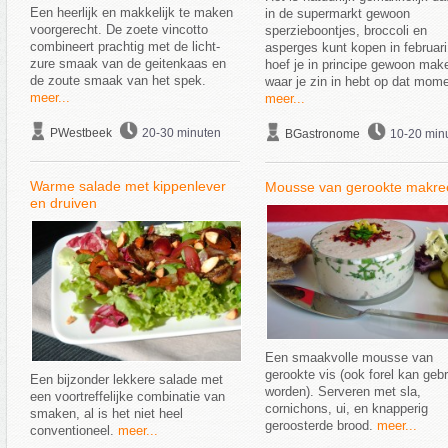
Een heerlijk en makkelijk te maken
in de supermarkt gewoon
voorgerecht. De zoete vincotto
sperzieboontjes, broccoli en
combineert prachtig met de licht-
asperges kunt kopen in februari
zure smaak van de geitenkaas en
hoef je in principe gewoon mak
de zoute smaak van het spek.
waar je zin in hebt op dat mome
meer...
meer...
PWestbeek
20-30 minuten
BGastronome
10-20 min
Warme salade met kippenlever
Mousse van gerookte makre
en druiven
Een smaakvolle mousse van
gerookte vis (ook forel kan gebr
Een bijzonder lekkere salade met
worden). Serveren met sla,
een voortreffelijke combinatie van
cornichons, ui, en knapperig
smaken, al is het niet heel
geroosterde brood.
meer...
conventioneel.
meer...