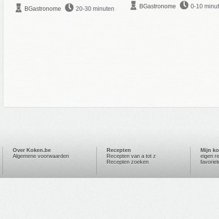
BGastronome
0-10 minu
BGastronome
20-30 minuten
Over Koken.be
Recepten
Mijn k
Algemene voorwaarden
Recepten van a tot z
eigen r
Recepten zoeken
favorie