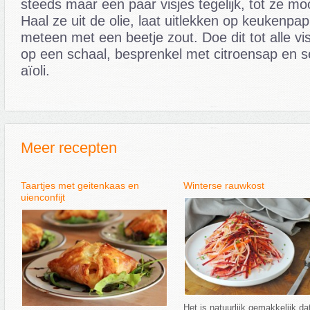
steeds maar een paar visjes tegelijk, tot ze moo
Haal ze uit de olie, laat uitlekken op keukenpap
meteen met een beetje zout. Doe dit tot alle vis
op een schaal, besprenkel met citroensap en 
aïoli.
Meer recepten
Taartjes met geitenkaas en
Winterse rauwkost
uienconfijt
Het is natuurlijk gemakkelijk dat