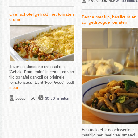
PWestbeek
30-60 minut
Ovenschotel gehakt met tomaten
Penne met kip, basilicum en
crème
zongedroogde tomaten
Tover de klassieke ovenschotel
'Gehakt Parmentier' in een mum van
tijd op tafel dankzij de originele
tomatensaus. Echt 'Feel Good'-food!
meer...
JosephineC
30-60 minuten
Een makkelijk doordeweekse
maaltijd met heel veel smaak!