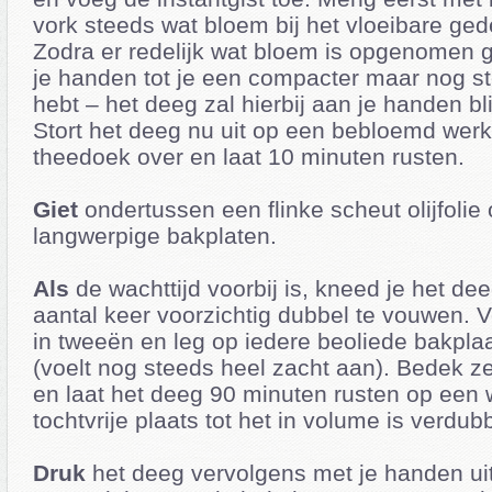
vork steeds wat bloem bij het vloeibare ged
Zodra er redelijk wat bloem is opgenomen g
je handen tot je een compacter maar nog s
hebt – het deeg zal hierbij aan je handen bl
Stort het deeg nu uit op een bebloemd werk
theedoek over en laat 10 minuten rusten.
Giet
ondertussen een flinke scheut olijfolie
langwerpige bakplaten.
Als
de wachttijd voorbij is, kneed je het de
aantal keer voorzichtig dubbel te vouwen. 
in tweeën en leg op iedere beoliede bakpla
(voelt nog steeds heel zacht aan). Bedek ze 
en laat het deeg 90 minuten rusten op een
tochtvrije plaats tot het in volume is verdub
Druk
het deeg vervolgens met je handen ui