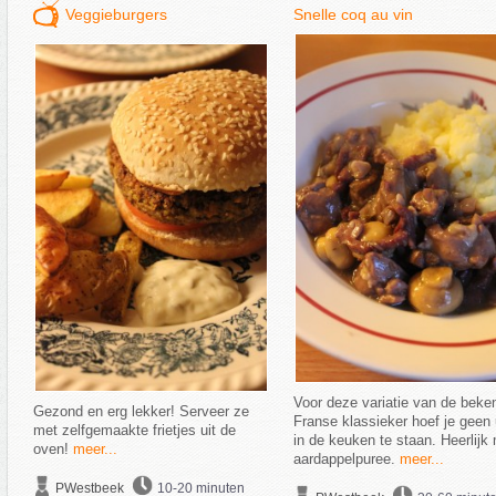
Veggieburgers
Snelle coq au vin
Voor deze variatie van de beke
Gezond en erg lekker! Serveer ze
Franse klassieker hoef je geen
met zelfgemaakte frietjes uit de
in de keuken te staan. Heerlijk
oven!
meer...
aardappelpuree.
meer...
PWestbeek
10-20 minuten