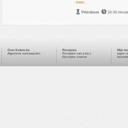
meer...
PWestbeek
20-30 minut
Over Koken.be
Recepten
Mijn k
Algemene voorwaarden
Recepten van a tot z
eigen r
Recepten zoeken
favorie