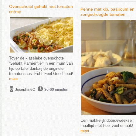
Ovenschotel gehakt met tomaten
Penne met kip, basilicum en
crème
zongedroogde tomaten
Tover de klassieke ovenschotel
'Gehakt Parmentier' in een mum van
tijd op tafel dankzij de originele
tomatensaus. Echt 'Feel Good'-food!
meer...
JosephineC
30-60 minuten
Een makkelijk doordeweekse
maaltijd met heel veel smaak!
meer...