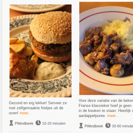
Voor deze variatie van de beke
Gezond en erg lekker! Serveer ze
Franse klassieker hoef je geen
met zelfgemaakte frietjes uit de
in de keuken te staan. Heerlijk
oven!
meer...
aardappelpuree.
meer...
PWestbeek
10-20 minuten
PWestbeek
30-60 minut