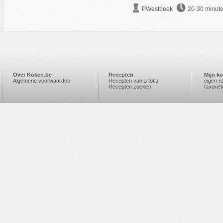
PWestbeek
20-30 minut
Over Koken.be
Recepten
Mijn k
Algemene voorwaarden
Recepten van a tot z
eigen r
Recepten zoeken
favorie