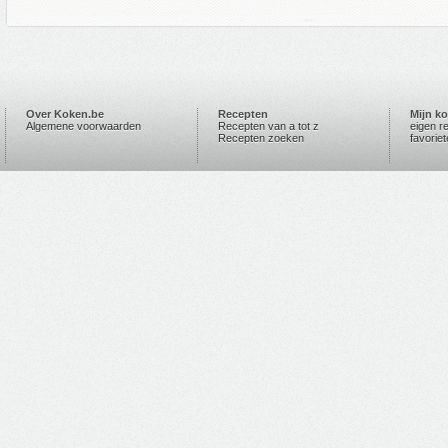
Over Koken.be
Recepten
Mijn k
Algemene voorwaarden
Recepten van a tot z
eigen r
Recepten zoeken
favorie