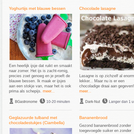
Yoghurtijs met blauwe bessen
Chocolade lasagne
Een heerlijk ijsje dat ruikt en smaakt
naar zomer. Het ijs is zacht-romig,
precies zoet genoeg en je proeft de
Lasagne is op zichzelf al enor
blauwe bessen. Ik maak er ijsjes
lekker... Maar nu is er een
aan een stokje van, maar het is ook
chocoladige draai aan gegeven!
prima als schepijs.
meer...
meer...
BGastronome
10-20 minuten
Dark-Nut
Langer dan 1 u
Geglazuurde tulband met
Bananenbrood
chocoladestukjes (Ciambella)
Gezond bananenbrood zonder
toegevoegde suiker en zonder