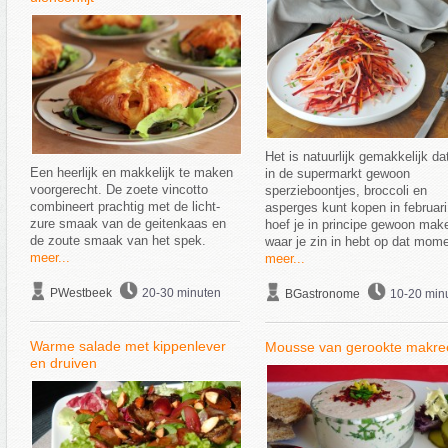
Het is natuurlijk gemakkelijk dat
Een heerlijk en makkelijk te maken
in de supermarkt gewoon
voorgerecht. De zoete vincotto
sperzieboontjes, broccoli en
combineert prachtig met de licht-
asperges kunt kopen in februari
zure smaak van de geitenkaas en
hoef je in principe gewoon mak
de zoute smaak van het spek.
waar je zin in hebt op dat mome
meer...
meer...
PWestbeek
20-30 minuten
BGastronome
10-20 min
Warme salade met kippenlever
Mousse van gerookte makre
en druiven