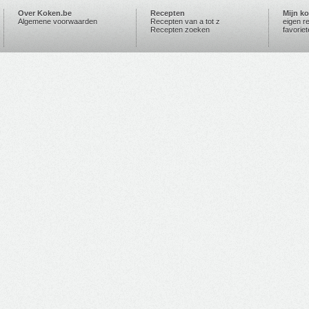
Over Koken.be
Recepten
Mijn k
Algemene voorwaarden
Recepten van a tot z
eigen r
Recepten zoeken
favorie