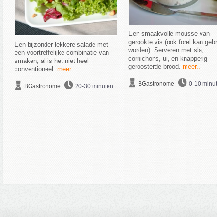
Een smaakvolle mousse van
gerookte vis (ook forel kan gebr
Een bijzonder lekkere salade met
worden). Serveren met sla,
een voortreffelijke combinatie van
cornichons, ui, en knapperig
smaken, al is het niet heel
geroosterde brood.
meer...
conventioneel.
meer...
BGastronome
0-10 minu
BGastronome
20-30 minuten