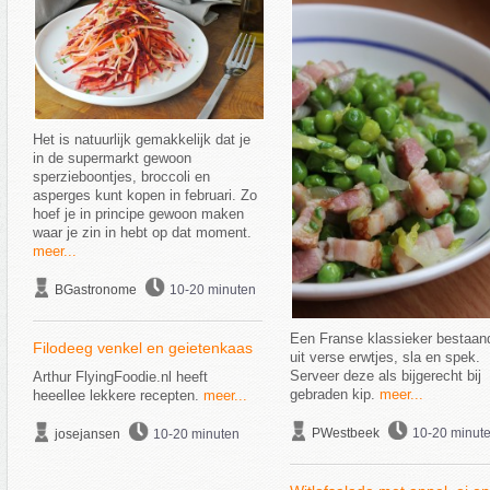
Het is natuurlijk gemakkelijk dat je
in de supermarkt gewoon
sperzieboontjes, broccoli en
asperges kunt kopen in februari. Zo
hoef je in principe gewoon maken
waar je zin in hebt op dat moment.
meer...
BGastronome
10-20 minuten
Een Franse klassieker bestaan
Filodeeg venkel en geietenkaas
uit verse erwtjes, sla en spek.
Serveer deze als bijgerecht bij
Arthur FlyingFoodie.nl heeft
gebraden kip.
meer...
heeellee lekkere recepten.
meer...
PWestbeek
10-20 minut
josejansen
10-20 minuten