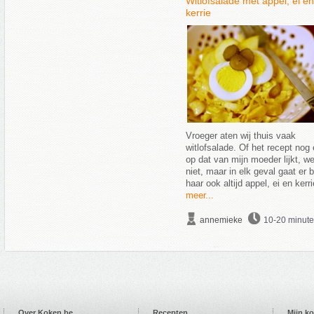
Witlofsalade met appel, ei en
kerrie
Vroeger aten wij thuis vaak
witlofsalade. Of het recept nog 
op dat van mijn moeder lijkt, we
niet, maar in elk geval gaat er b
haar ook altijd appel, ei en kerri
meer...
annemieke
10-20 minut
Over Koken.be
Recepten
Mijn k