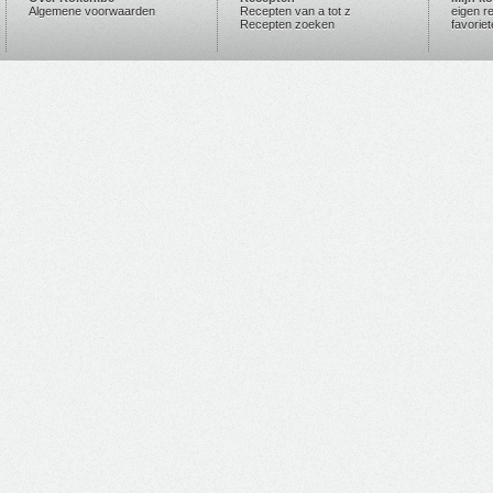
Algemene voorwaarden
Recepten van a tot z
eigen r
Recepten zoeken
favorie