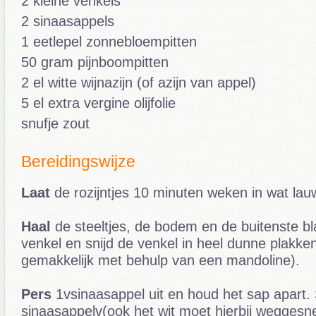
2 kleine venkels
2 sinaasappels
1 eetlepel zonnebloempitten
50 gram pijnboompitten
2 el witte wijnazijn (of azijn van appel)
5 el extra vergine olijfolie
snufje zout
Bereidingswijze
Laat
de rozijntjes 10 minuten weken in wat lau
Haal
de steeltjes, de bodem en de buitenste b
venkel en snijd de venkel in heel dunne plakken
gemakkelijk met behulp van een mandoline).
Pers
1vsinaasappel uit en houd het sap apart. 
sinaasappelv(ook het wit moet hierbij wegges