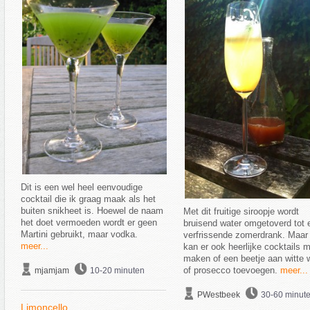
Dit is een wel heel eenvoudige
cocktail die ik graag maak als het
buiten snikheet is. Hoewel de naam
Met dit fruitige siroopje wordt
het doet vermoeden wordt er geen
bruisend water omgetoverd tot 
Martini gebruikt, maar vodka.
verfrissende zomerdrank. Maar 
meer...
kan er ook heerlijke cocktails 
maken of een beetje aan witte w
of prosecco toevoegen.
meer...
mjamjam
10-20 minuten
PWestbeek
30-60 minut
Limoncello