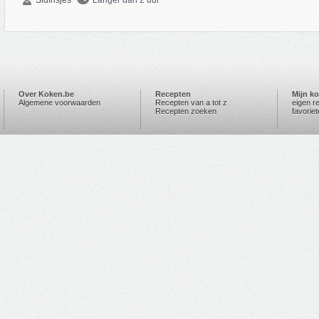
Over Koken.be
Recepten
Mijn k
Algemene voorwaarden
Recepten van a tot z
eigen r
Recepten zoeken
favorie