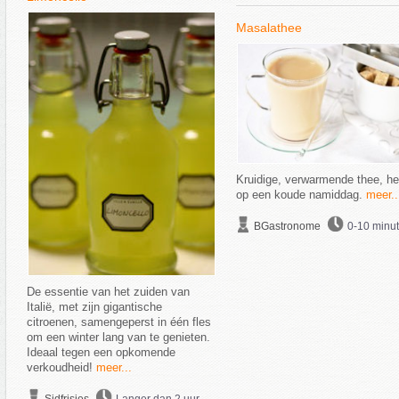
Masalathee
Kruidige, verwarmende thee, hee
op een koude namiddag.
meer..
BGastronome
0-10 minu
De essentie van het zuiden van
Italië, met zijn gigantische
citroenen, samengeperst in één fles
om een winter lang van te genieten.
Ideaal tegen een opkomende
verkoudheid!
meer...
Sidfrisjes
Langer dan 2 uur