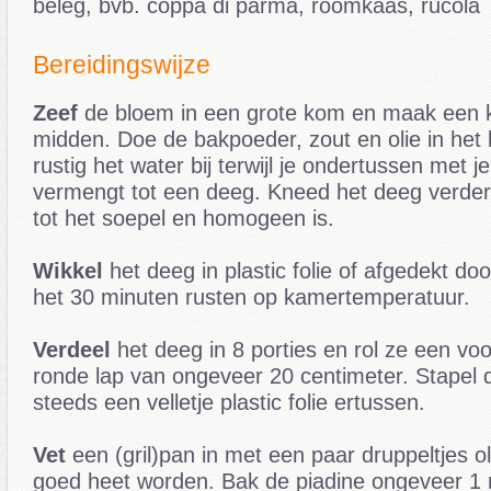
beleg, bvb. coppa di parma, roomkaas, rucola
Bereidingswijze
Zeef
de bloem in een grote kom en maak een kui
midden. Doe de bakpoeder, zout en olie in het ku
rustig het water bij terwijl je ondertussen met je
vermengt tot een deeg. Kneed het deeg verder
tot het soepel en homogeen is.
Wikkel
het deeg in plastic folie of afgedekt do
het 30 minuten rusten op kamertemperatuur.
Verdeel
het deeg in 8 porties en rol ze een voo
ronde lap van ongeveer 20 centimeter. Stapel 
steeds een velletje plastic folie ertussen.
Vet
een (gril)pan in met een paar druppeltjes ol
goed heet worden. Bak de piadine ongeveer 1 m