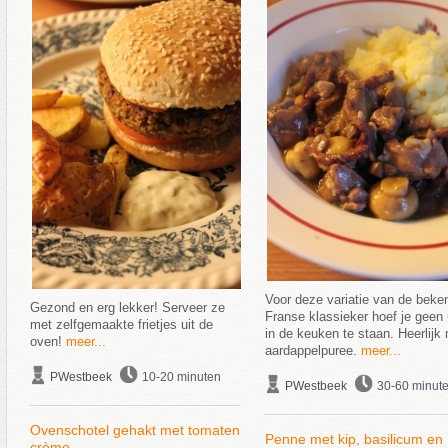
Voor deze variatie van de beke
Gezond en erg lekker! Serveer ze
Franse klassieker hoef je geen
met zelfgemaakte frietjes uit de
in de keuken te staan. Heerlijk
oven!
meer...
aardappelpuree.
meer...
PWestbeek
10-20 minuten
PWestbeek
30-60 minut
Ovenschotel gehakt met tomaten
Penne met kip, basilicum en
crème