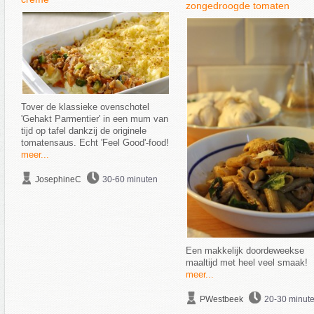
zongedroogde tomaten
Tover de klassieke ovenschotel
'Gehakt Parmentier' in een mum van
tijd op tafel dankzij de originele
tomatensaus. Echt 'Feel Good'-food!
meer...
JosephineC
30-60 minuten
Een makkelijk doordeweekse
maaltijd met heel veel smaak!
meer...
PWestbeek
20-30 minut