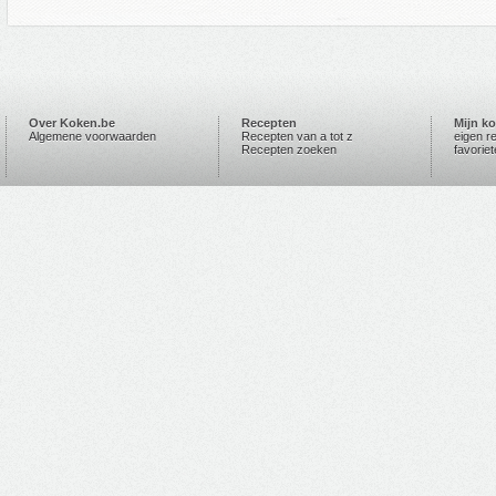
Over Koken.be
Recepten
Mijn k
Algemene voorwaarden
Recepten van a tot z
eigen r
Recepten zoeken
favorie