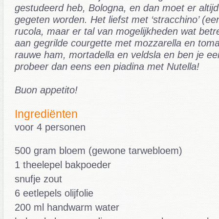
gestudeerd heb, Bologna, en dan moet er altijd
gegeten worden. Het liefst met ‘stracchino’ (e
rucola, maar er tal van mogelijkheden wat betr
aan gegrilde courgette met mozzarella en tom
rauwe ham, mortadella en veldsla en ben je e
probeer dan eens een piadina met Nutella!
Buon appetito!
Ingrediënten
voor 4 personen
500 gram bloem (gewone tarwebloem)
1 theelepel bakpoeder
snufje zout
6 eetlepels olijfolie
200 ml handwarm water