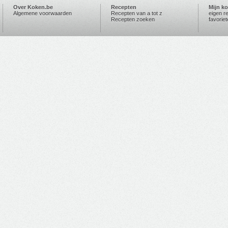
Over Koken.be
Recepten
Mijn k
Algemene voorwaarden
Recepten van a tot z
eigen r
Recepten zoeken
favorie