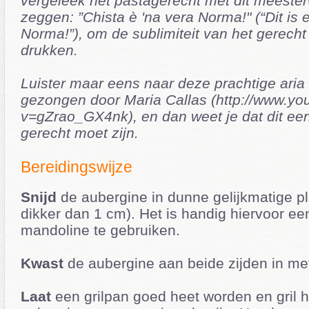
vergeleek het pastagerecht met dit meester
zeggen: ”Chista è 'na vera Norma!" (“Dit is 
Norma!”), om de sublimiteit van het gerecht
drukken.
Luister maar eens naar deze prachtige aria 
gezongen door Maria Callas (http://www.y
v=gZrao_GX4nk), en dan weet je dat dit een
gerecht moet zijn.
Bereidingswijze
Snijd
de aubergine in dunne gelijkmatige pl
dikker dan 1 cm). Het is handig hiervoor ee
mandoline te gebruiken.
Kwast
de aubergine aan beide zijden in met 
Laat
een grilpan goed heet worden en gril h