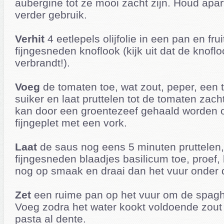
aubergine tot ze mooi zacht zijn. Houd apar
verder gebruik.
Verhit
4 eetlepels olijfolie in een pan en frui
fijngesneden knoflook (kijk uit dat de knoflo
verbrandt!).
Voeg
de tomaten toe, wat zout, peper, een t
suiker en laat pruttelen tot de tomaten zach
kan door een groentezeef gehaald worden o
fijngeplet met een vork.
Laat
de saus nog eens 5 minuten pruttelen
fijngesneden blaadjes basilicum toe, proef,
nog op smaak en draai dan het vuur onder d
Zet
een ruime pan op het vuur om de spaghe
Voeg zodra het water kookt voldoende zout
pasta al dente.