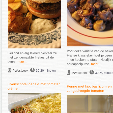
Voor deze variatie van de beke
Gezond en erg lekker! Serveer ze
Franse klassieker hoef je geen
met zelfgemaakte frietjes uit de
in de keuken te staan. Heerlijk
oven!
meer...
aardappelpuree.
meer...
PWestbeek
10-20 minuten
PWestbeek
30-60 minut
Ovenschotel gehakt met tomaten
Penne met kip, basilicum en
crème
zongedroogde tomaten