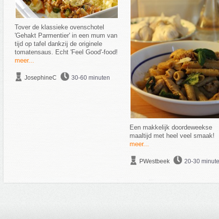
Tover de klassieke ovenschotel
'Gehakt Parmentier' in een mum van
tijd op tafel dankzij de originele
tomatensaus. Echt 'Feel Good'-food!
meer...
JosephineC
30-60 minuten
Een makkelijk doordeweekse
maaltijd met heel veel smaak!
meer...
PWestbeek
20-30 minut