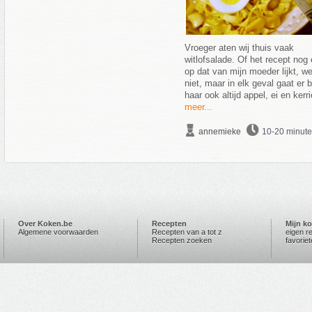
Vroeger aten wij thuis vaak
witlofsalade. Of het recept nog 
op dat van mijn moeder lijkt, we
niet, maar in elk geval gaat er b
haar ook altijd appel, ei en kerri
meer...
annemieke
10-20 minut
Over Koken.be
Recepten
Mijn k
Algemene voorwaarden
Recepten van a tot z
eigen r
Recepten zoeken
favorie