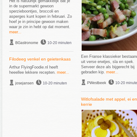
Het is natuurlijk gemakkelijk dat je
in de supermarkt gewoon
sperzieboontjes, broccoli en
asperges kunt kopen in februari. Zo
hoef je in principe gewoon maken
waar je zin in hebt op dat moment.
meer...
BGastronome
10-20 minuten
Een Franse klassieker bestaan
Filodeeg venkel en geietenkaas
uit verse erwtjes, sla en spek.
Serveer deze als bijgerecht bij
Arthur FlyingFoodie.nl heeft
gebraden kip.
meer...
heeellee lekkere recepten.
meer...
PWestbeek
10-20 minut
josejansen
10-20 minuten
Witlofsalade met appel, ei en
kerrie