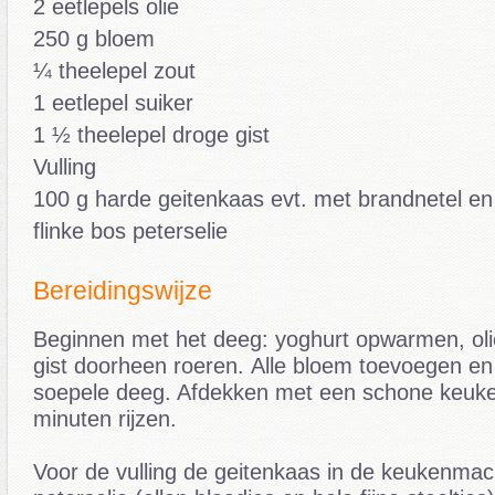
2 eetlepels olie
250 g bloem
¼ theelepel zout
1 eetlepel suiker
1 ½ theelepel droge gist
Vulling
100 g harde geitenkaas evt. met brandnetel en
flinke bos peterselie
Bereidingswijze
Beginnen met het deeg: yoghurt opwarmen, olie
gist doorheen roeren. Alle bloem toevoegen en
soepele deeg. Afdekken met een schone keuke
minuten rijzen.
Voor de vulling de geitenkaas in de keukenma