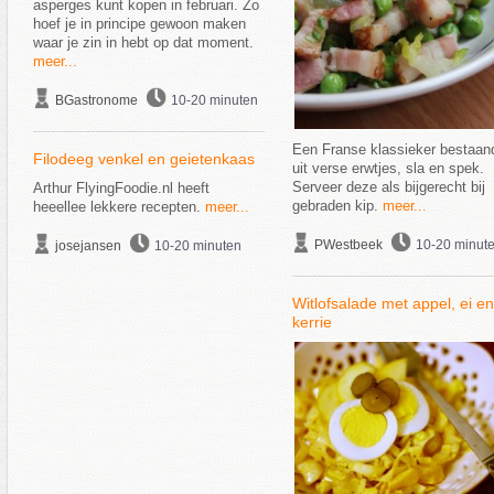
asperges kunt kopen in februari. Zo
hoef je in principe gewoon maken
waar je zin in hebt op dat moment.
meer...
BGastronome
10-20 minuten
Een Franse klassieker bestaan
Filodeeg venkel en geietenkaas
uit verse erwtjes, sla en spek.
Serveer deze als bijgerecht bij
Arthur FlyingFoodie.nl heeft
gebraden kip.
meer...
heeellee lekkere recepten.
meer...
PWestbeek
10-20 minut
josejansen
10-20 minuten
Witlofsalade met appel, ei en
kerrie