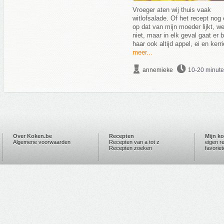
Vroeger aten wij thuis vaak
witlofsalade. Of het recept nog 
op dat van mijn moeder lijkt, we
niet, maar in elk geval gaat er b
haar ook altijd appel, ei en kerri
meer...
annemieke
10-20 minut
Over Koken.be
Recepten
Mijn k
Algemene voorwaarden
Recepten van a tot z
eigen r
Recepten zoeken
favorie