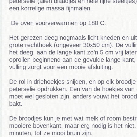
peterselie (allen blaadjes en hele fijne steeltje
een korrelige massa fijnmalen.
De oven voorverwarmen op 180 C.
Het gerezen deeg nogmaals licht kneden en uitr
grote rechthoek (ongeveer 30x50 cm). De vulli
het deeg, aan de lange kant zo’n 5 cm vrij late
oprollen beginnend aan de gevulde lange kant,
vulling zorgt voor een mooie afsluiting.
De rol in driehoekjes snijden, en op elk broodje
peterselie opdrukken. Een van de hoekjes van 
moet wel gesloten zijn, anders vouwt het brood
bakt.
De broodjes kun je met wat melk of room bestr
mooiere bovenkant, maar erg nodig is het niet
minuten, tot ze mooi bruin zijn.