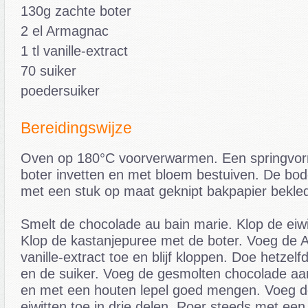
130g zachte boter
2 el Armagnac
1 tl vanille-extract
70 suiker
poedersuiker
Bereidingswijze
Oven op 180°C voorverwarmen. Een springvo
boter invetten en met bloem bestuiven. De b
met een stuk op maat geknipt bakpapier bekle
Smelt de chocolade au bain marie. Klop de eiwi
Klop de kastanjepuree met de boter. Voeg de
vanille-extract toe en blijf kloppen. Doe hetzel
en de suiker. Voeg de gesmolten chocolade aa
en met een houten lepel goed mengen. Voeg d
eiwitten toe in drie delen. Roer steeds met een