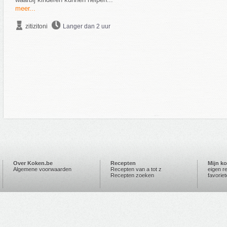
meer...
zitizitoni
Langer dan 2 uur
Over Koken.be
Recepten
Mijn k
Algemene voorwaarden
Recepten van a tot z
eigen r
Recepten zoeken
favorie