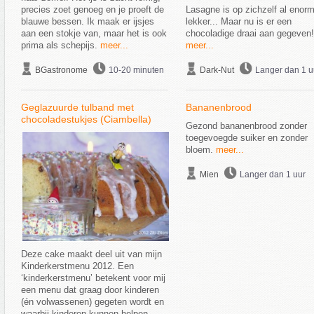
precies zoet genoeg en je proeft de
Lasagne is op zichzelf al enor
blauwe bessen. Ik maak er ijsjes
lekker... Maar nu is er een
aan een stokje van, maar het is ook
chocoladige draai aan gegeven!
prima als schepijs.
meer...
meer...
BGastronome
10-20 minuten
Dark-Nut
Langer dan 1 u
Geglazuurde tulband met
Bananenbrood
chocoladestukjes (Ciambella)
Gezond bananenbrood zonder
toegevoegde suiker en zonder
bloem.
meer...
Mien
Langer dan 1 uur
Deze cake maakt deel uit van mijn
Kinderkerstmenu 2012. Een
‘kinderkerstmenu’ betekent voor mij
een menu dat graag door kinderen
(én volwassenen) gegeten wordt en
waarbij kinderen kunnen helpen...