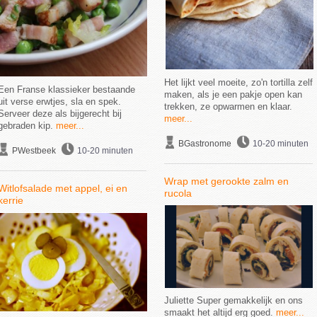
Het lijkt veel moeite, zo'n tortilla zelf
Een Franse klassieker bestaande
maken, als je een pakje open kan
uit verse erwtjes, sla en spek.
trekken, ze opwarmen en klaar.
Serveer deze als bijgerecht bij
meer...
gebraden kip.
meer...
BGastronome
10-20 minuten
PWestbeek
10-20 minuten
Wrap met gerookte zalm en
Witlofsalade met appel, ei en
rucola
kerrie
Juliette Super gemakkelijk en ons
smaakt het altijd erg goed.
meer...