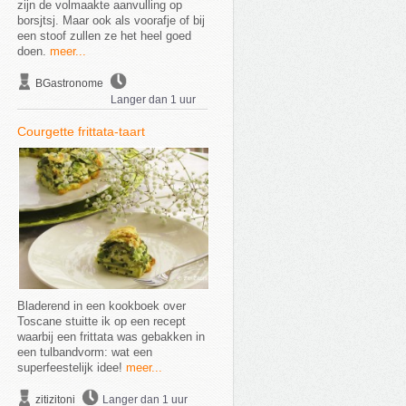
zijn de volmaakte aanvulling op
borsjtsj. Maar ook als voorafje of bij
een stoof zullen ze het heel goed
doen.
meer...
BGastronome
Langer dan 1 uur
Courgette frittata-taart
Bladerend in een kookboek over
Toscane stuitte ik op een recept
waarbij een frittata was gebakken in
een tulbandvorm: wat een
superfeestelijk idee!
meer...
zitizitoni
Langer dan 1 uur