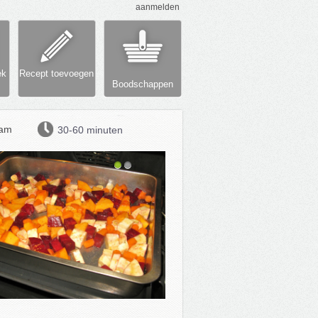
aanmelden
ek
Recept toevoegen
Boodschappen
am
30-60 minuten