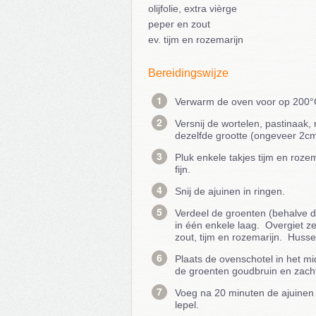
olijfolie, extra vièrge
peper en zout
ev. tijm en rozemarijn
Bereidingswijze
Verwarm de oven voor op 200°
Versnij de wortelen, pastinaak,
dezelfde grootte (ongeveer 2cm
Pluk enkele takjes tijm en rozem
fijn.
Snij de ajuinen in ringen.
Verdeel de groenten (behalve d
in één enkele laag. Overgiet zeer 
zout, tijm en rozemarijn. Husse
Plaats de ovenschotel in het m
de groenten goudbruin en zacht/
Voeg na 20 minuten de ajuinen 
lepel.