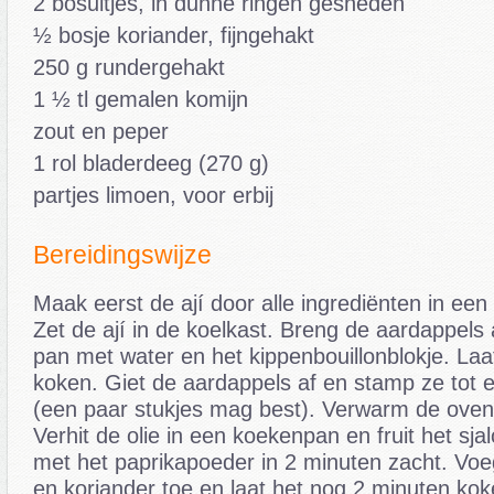
2 bosuitjes, in dunne ringen gesneden
½ bosje koriander, fijngehakt
250 g rundergehakt
1 ½ tl gemalen komijn
zout en peper
1 rol bladerdeeg (270 g)
partjes limoen, voor erbij
Bereidingswijze
Maak eerst de ají door alle ingrediënten in ee
Zet de ají in de koelkast. Breng de aardappels
pan met water en het kippenbouillonblokje. La
koken. Giet de aardappels af en stamp ze tot 
(een paar stukjes mag best). Verwarm de oven
Verhit de olie in een koekenpan en fruit het sja
met het paprikapoeder in 2 minuten zacht. Voe
en koriander toe en laat het nog 2 minuten ko