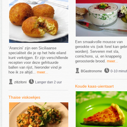
Een smaakvolle mousse van
gerookte vis (ook forel kan gebr
‘Arancini’ zijn een Siciliaanse
worden). Serveren met sla,
specialiteit die je op het hele eiland
cornichons, ui, en knapperig
kunt verkrijgen. Er zijn verschillende
geroosterde brood.
meer...
recepten voor deze gefrituurde
ballen van rijst, hieronder vind je
BGastronome
0-10 minu
hoe ik ze altijd...
meer...
zitizitoni
Langer dan 2 uur
Koude kaas-uientaart
Thaise viskoekjes