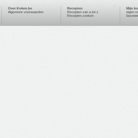
Over Koken.be
Recepten
Mijn k
Algemene voorwaarden
Recepten van a tot z
eigen r
Recepten zoeken
favorie