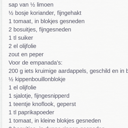
sap van ½ limoen
½ bosje koriander, fijngehakt
1 tomaat, in blokjes gesneden
2 bosuitjes, fijngesneden
1 tl suiker
2 el olijfolie
zout en peper
Voor de empanada’s:
200 g iets kruimige aardappels, geschild en in
½ kippenbouillonblokje
1 el olijfolie
1 sjalotje, fijngesnipperd
1 teentje knoflook, geperst
1 tl paprikapoeder
1 tomaat, in kleine blokjes gesneden