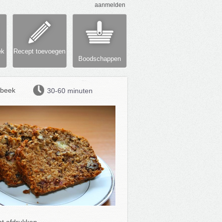
aanmelden
ek
Recept toevoegen
Boodschappen
beek
30-60 minuten