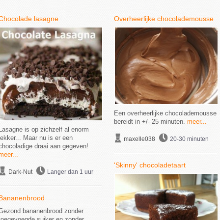
Chocolade lasagne
Overheerlijke chocolademousse
Een overheerlijke chocolademousse
bereidt in +/- 25 minuten.
meer...
Lasagne is op zichzelf al enorm
lekker... Maar nu is er een
maxelle038
20-30 minuten
chocoladige draai aan gegeven!
meer...
'Skinny' chocoladetaart
Dark-Nut
Langer dan 1 uur
Bananenbrood
Gezond bananenbrood zonder
toegevoegde suiker en zonder