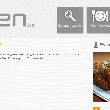
Recepten zoeken
Mijn kookbo
n
PWest
n is de geur van zelfgebakken bananenbrood. In dit
îche d’Insigny uit Normandië.