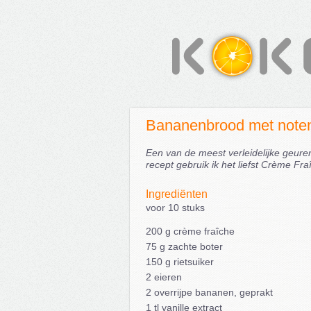
Bananenbrood met note
Een van de meest verleidelijke geure
recept gebruik ik het liefst Crème Fra
Ingrediënten
voor 10 stuks
200 g crème fraîche
75 g zachte boter
150 g rietsuiker
2 eieren
2 overrijpe bananen, geprakt
1 tl vanille extract