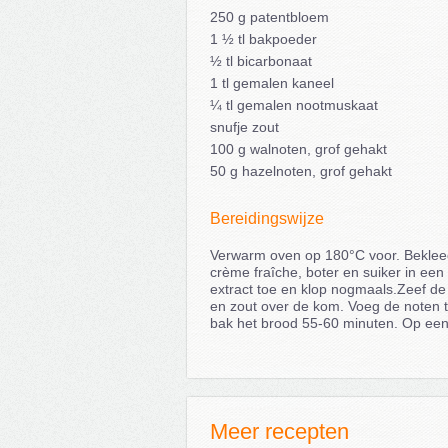
250 g patentbloem
1 ½ tl bakpoeder
½ tl bicarbonaat
1 tl gemalen kaneel
¼ tl gemalen nootmuskaat
snufje zout
100 g walnoten, grof gehakt
50 g hazelnoten, grof gehakt
Bereidingswijze
Verwarm oven op 180°C voor. Bekleed
crème fraîche, boter en suiker in een
extract toe en klop nogmaals.Zeef d
en zout over de kom. Voeg de noten to
bak het brood 55-60 minuten. Op een 
Meer recepten