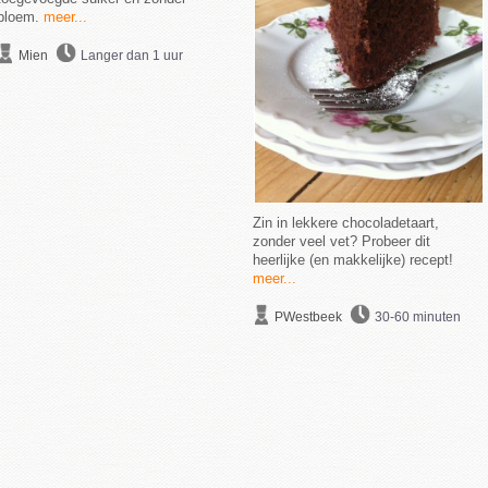
bloem.
meer...
Mien
Langer dan 1 uur
Zin in lekkere chocoladetaart,
zonder veel vet? Probeer dit
heerlijke (en makkelijke) recept!
meer...
PWestbeek
30-60 minuten