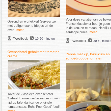
Voor deze variatie van de beke
Gezond en erg lekker! Serveer ze
Franse klassieker hoef je geen
met zelfgemaakte frietjes uit de
in de keuken te staan. Heerlijk
oven!
meer...
aardappelpuree.
meer...
PWestbeek
10-20 minuten
PWestbeek
30-60 minut
Ovenschotel gehakt met tomaten
Penne met kip, basilicum en
crème
zongedroogde tomaten
Tover de klassieke ovenschotel
'Gehakt Parmentier' in een mum van
tijd op tafel dankzij de originele
tomatensaus. Echt 'Feel Good'-food!
meer...