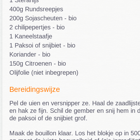
1 Steranijs
400g Rundsreepjes
200g Sojascheuten - bio
2 chilipepertjes - bio
1 Kaneelstaafje
1 Paksoi of snijbiet - bio
Koriander - bio
150g Citroenen - bio
Olijfolie (niet inbegrepen)
Bereidingswijze
Pel de uien en versnipper ze. Haal de zaadlijst
en hak ze fijn. Schil de gember en snij hem in 
de paksoi of de snijbiet grof.
Maak de bouillon klaar. Los het blokje op in 5