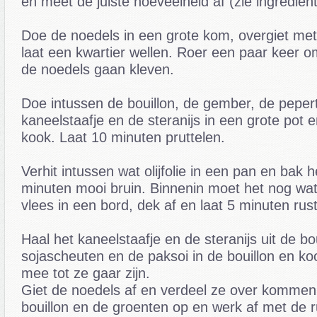
en meet de juiste hoeveelheid af (zie ingrediën
Doe de noedels in een grote kom, overgiet me
laat een kwartier wellen. Roer een paar keer o
de noedels gaan kleven.
Doe intussen de bouillon, de gember, de pepert
kaneelstaafje en de steranijs in een grote pot 
kook. Laat 10 minuten pruttelen.
Verhit intussen wat olijfolie in een pan en bak he
minuten mooi bruin. Binnenin moet het nog wat 
vlees in een bord, dek af en laat 5 minuten rus
Haal het kaneelstaafje en de steranijs uit de bo
sojascheuten en de paksoi in de bouillon en k
mee tot ze gaar zijn.
Giet de noedels af en verdeel ze over kommen
bouillon en de groenten op en werk af met de 