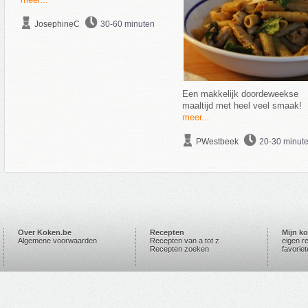
JosephineC
30-60 minuten
Een makkelijk doordeweekse
maaltijd met heel veel smaak!
meer...
PWestbeek
20-30 minut
Over Koken.be
Recepten
Mijn k
Algemene voorwaarden
Recepten van a tot z
eigen r
Recepten zoeken
favorie