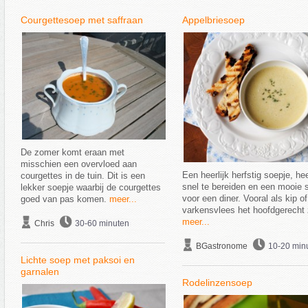
Courgettesoep met saffraan
Appelbriesoep
De zomer komt eraan met
misschien een overvloed aan
Een heerlijk herfstig soepje, he
courgettes in de tuin. Dit is een
snel te bereiden en een mooie s
lekker soepje waarbij de courgettes
voor een diner. Vooral als kip of
goed van pas komen.
meer...
varkensvlees het hoofdgerecht z
meer...
Chris
30-60 minuten
BGastronome
10-20 min
Lichte soep met paksoi en
garnalen
Rodelinzensoep