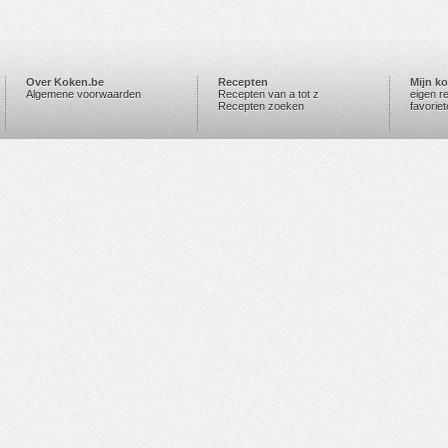
Over Koken.be
Recepten
Mijn k
Algemene voorwaarden
Recepten van a tot z
eigen r
Recepten zoeken
favorie