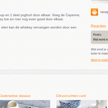
recep
hup en 1 deel yoghurt door elkaar. Voeg de Cayenne,
y toe en roer nog even goed door elkaar.
Reacties
n eten kan de whiskey vervangen worden door een
Pedro
Wat word er
Wat vond je v
beter te mak
Meld je grati
Ouderwetse slasaus
Citrusvruchten curd