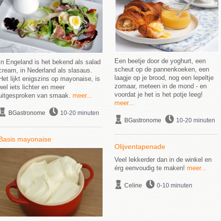
Een beetje door de yoghurt, een
In Engeland is het bekend als salad
scheut op de pannenkoeken, een
cream, in Nederland als slasaus.
laagje op je brood, nog een lepeltje
Het lijkt enigszins op mayonaise, is
zomaar, meteen in de mond - en
wel iets lichter en meer
voordat je het is het potje leeg!
uitgesproken van smaak.
meer...
meer...
BGastronome
10-20 minuten
BGastronome
10-20 minuten
Basis mayonaise
Olijventapenade
Veel lekkerder dan in de winkel en
érg eenvoudig te maken!
meer...
Celine
0-10 minuten