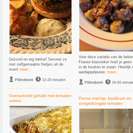
Voor deze variatie van de beke
Gezond en erg lekker! Serveer ze
Franse klassieker hoef je geen
met zelfgemaakte frietjes uit de
in de keuken te staan. Heerlijk
oven!
meer...
aardappelpuree.
meer...
PWestbeek
10-20 minuten
PWestbeek
30-60 minut
Ovenschotel gehakt met tomaten
Penne met kip, basilicum en
crème
zongedroogde tomaten