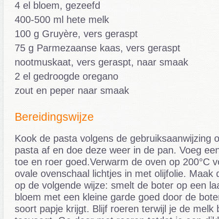
4 el bloem, gezeefd
400-500 ml hete melk
100 g Gruyère, vers geraspt
75 g Parmezaanse kaas, vers geraspt
nootmuskaat, vers geraspt, naar smaak
2 el gedroogde oregano
zout en peper naar smaak
Bereidingswijze
Kook de pasta volgens de gebruiksaanwijzing o
pasta af en doe deze weer in de pan. Voeg een e
toe en roer goed.Verwarm de oven op 200°C v
ovale ovenschaal lichtjes in met olijfolie. Maa
op de volgende wijze: smelt de boter op een la
bloem met een kleine garde goed door de boter
soort papje krijgt. Blijf roeren terwijl je de melk 