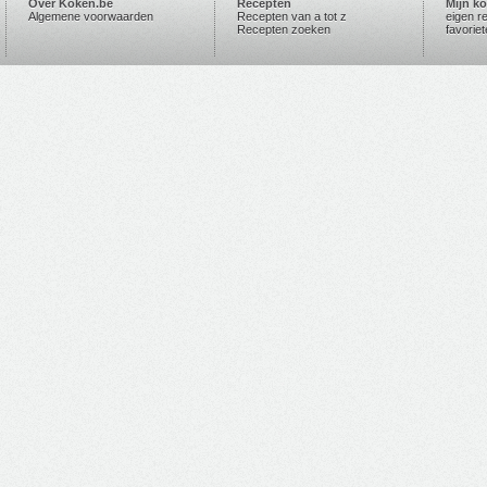
Over Koken.be
Recepten
Mijn k
Algemene voorwaarden
Recepten van a tot z
eigen r
Recepten zoeken
favorie