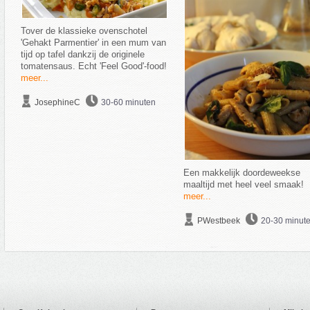
Tover de klassieke ovenschotel
'Gehakt Parmentier' in een mum van
tijd op tafel dankzij de originele
tomatensaus. Echt 'Feel Good'-food!
meer...
JosephineC
30-60 minuten
Een makkelijk doordeweekse
maaltijd met heel veel smaak!
meer...
PWestbeek
20-30 minut