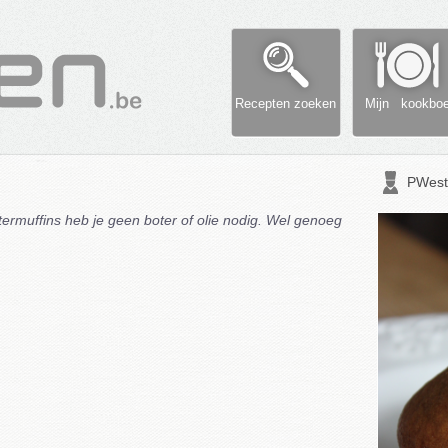
Recepten zoeken
Mijn kookbo
PWest
rmuffins heb je geen boter of olie nodig. Wel genoeg