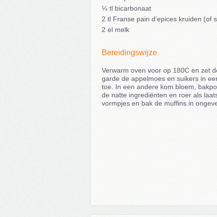
¼ tl bicarbonaat
2 tl Franse pain d’epices kruiden (of
2 el melk
Bereidingswijze
Verwarm oven voor op 180C en zet de
garde de appelmoes en suikers in e
toe. In een andere kom bloem, bakpo
de natte ingrediënten en roer als laa
vormpjes en bak de muffins in ongeve