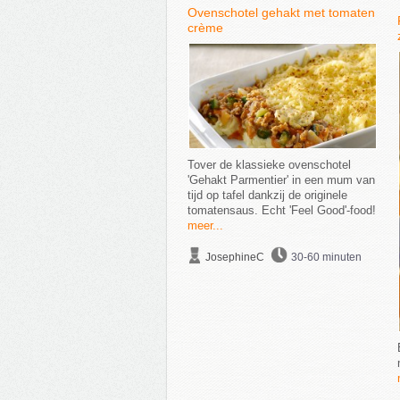
Ovenschotel gehakt met tomaten
crème
Tover de klassieke ovenschotel
'Gehakt Parmentier' in een mum van
tijd op tafel dankzij de originele
tomatensaus. Echt 'Feel Good'-food!
meer...
JosephineC
30-60 minuten