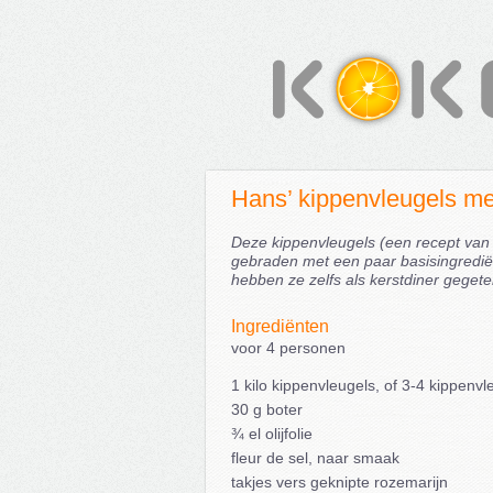
Hans’ kippenvleugels met
Deze kippenvleugels (een recept van
gebraden met een paar basisingrediën
hebben ze zelfs als kerstdiner gegete
Ingrediënten
voor 4 personen
1 kilo kippenvleugels, of 3-4 kippenv
30 g boter
¾ el olijfolie
fleur de sel, naar smaak
takjes vers geknipte rozemarijn