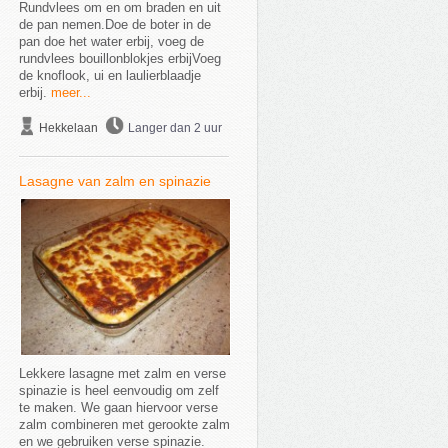
Rundvlees om en om braden en uit
de pan nemen.Doe de boter in de
pan doe het water erbij, voeg de
rundvlees bouillonblokjes erbijVoeg
de knoflook, ui en laulierblaadje
erbij.
meer...
Hekkelaan
Langer dan 2 uur
Lasagne van zalm en spinazie
Lekkere lasagne met zalm en verse
spinazie is heel eenvoudig om zelf
te maken. We gaan hiervoor verse
zalm combineren met gerookte zalm
en we gebruiken verse spinazie.