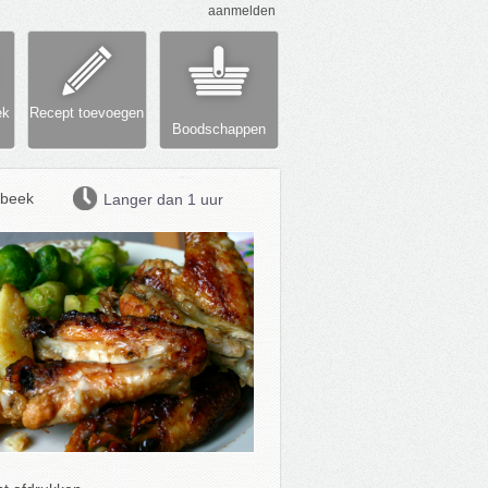
aanmelden
ek
Recept toevoegen
Boodschappen
beek
Langer dan 1 uur