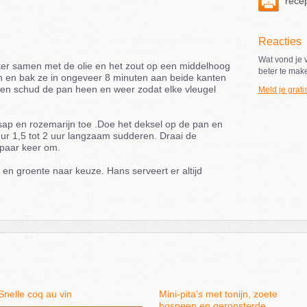
recep
Reacties
Wat vond je v
ter samen met de olie en het zout op een middelhoog
beter te mak
n en bak ze in ongeveer 8 minuten aan beide kanten
m en schud de pan heen en weer zodat elke vleugel
Meld je grati
nsap en rozemarijn toe .Doe het deksel op de pan en
uur 1,5 tot 2 uur langzaam sudderen. Draai de
 paar keer om.
n groente naar keuze. Hans serveert er altijd
Snelle coq au vin
Mini-pita’s met tonijn, zoete
bospeen en geroosterde