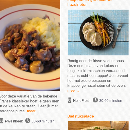
hazelnoten
Romig door de frisse yoghurtsaus
Deze combinatie van kokos en
tonijn klinkt misschien verrassend,
maar is echt een topper! Je serveert
het met zoete bospeen en
knapperige hazelnoten uit de oven.
meer...
Voor deze variatie van de bekende
HelloFresh
30-60 minuten
Franse klassieker hoef je geen uren
in de keuken te staan. Heerlijk met
aardappelpuree.
meer...
Biefstuksalade
PWestbeek
30-60 minuten