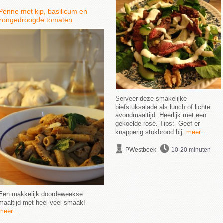
Penne met kip, basilicum en
zongedroogde tomaten
Serveer deze smakelijke
biefstuksalade als lunch of lichte
avondmaaltijd. Heerlijk met een
gekoelde rosé. Tips: -Geef er
knapperig stokbrood bij.
meer...
PWestbeek
10-20 minuten
Een makkelijk doordeweekse
maaltijd met heel veel smaak!
meer...