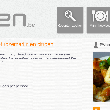
Recepten zoeken
Mijn kookbo
 rozemarijn en citroen
PWest
 mijn man, Hans) worden langzaam in de pan
ten. Het resultaat is om van te watertanden! We
n!
leugels per persoon