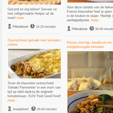
Voor deze variatie van de beke
Gezond en erg lekker! Serveer ze
Franse klassieker hoef je geen
met zelfgemaakte frietjes uit de
in de keuken te staan. Heerlijk
oven!
meer...
aardappelpuree.
meer...
PWestbeek
10-20 minuten
PWestbeek
30-60 minut
Ovenschotel gehakt met tomaten
Penne met kip, basilicum en
crème
zongedroogde tomaten
Tover de klassieke ovenschotel
'Gehakt Parmentier' in een mum van
tijd op tafel dankzij de originele
tomatensaus. Echt 'Feel Good'-food!
meer...
JosephineC
30-60 minuten