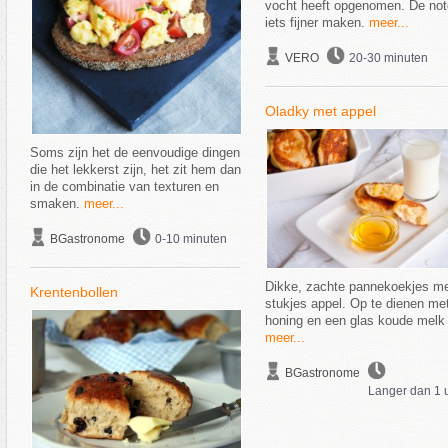
vocht heeft opgenomen. De no
iets fijner maken.
meer...
VERO
20-30 minuten
Oladky met appel
Soms zijn het de eenvoudige dingen
die het lekkerst zijn, het zit hem dan
in de combinatie van texturen en
smaken.
meer...
BGastronome
0-10 minuten
Dikke, zachte pannekoekjes m
Krentenbollen
stukjes appel. Op te dienen me
honing en een glas koude melk
meer...
BGastronome
Langer dan 1 