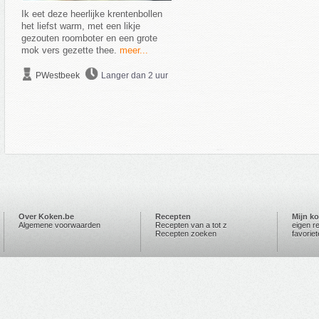
Ik eet deze heerlijke krentenbollen
het liefst warm, met een likje
gezouten roomboter en een grote
mok vers gezette thee.
meer...
PWestbeek
Langer dan 2 uur
Over Koken.be
Recepten
Mijn k
Algemene voorwaarden
Recepten van a tot z
eigen r
Recepten zoeken
favorie