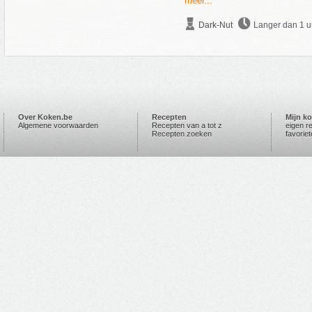
meer...
Dark-Nut
Langer dan 1 u
Over Koken.be
Recepten
Mijn k
Algemene voorwaarden
Recepten van a tot z
eigen r
Recepten zoeken
favorie