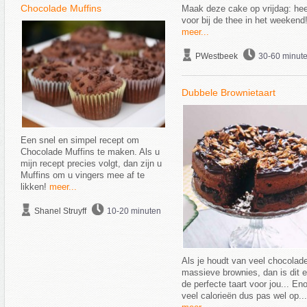
Chocolade Muffins
Maak deze cake op vrijdag: heer
voor bij de thee in het weekend
meer...
PWestbeek
30-60 minut
Dubbele Brownietaart
Een snel en simpel recept om
Chocolade Muffins te maken. Als u
mijn recept precies volgt, dan zijn u
Muffins om u vingers mee af te
likken!
meer...
Shanel Struyff
10-20 minuten
Als je houdt van veel chocolad
massieve brownies, dan is dit 
de perfecte taart voor jou... En
veel calorieën dus pas wel op...