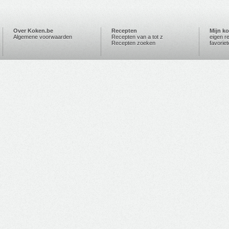
Over Koken.be
Recepten
Mijn k
Algemene voorwaarden
Recepten van a tot z
eigen r
Recepten zoeken
favorie