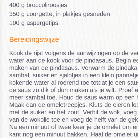
400 g broccoliroosjes
350 g courgette, in plakjes gesneden
100 g aspergetips
Bereidingswijze
Kook de rijst volgens de aanwijzingen op de v
water aan de kook voor de pindasaus. Begin ee
maken van de pindasaus. Verwarm de pindakaa
sambal, suiker en sjalotjes in een klein pannetj
kokende water al roerend toe totdat je een saus
de saus zo dik of dun maken als je wilt. Proef 
meer sambal toe. Houd de saus warm op een he
Maak dan de omeletreepjes. Kluts de eieren l
met de suiker en het zout. Verhit de wok, voeg
van de wokolie toe en voeg de helft van de gekl
Na een minuut of twee keer je de omelet om en
kant nog een minuut bakken. Haal de omelet ui