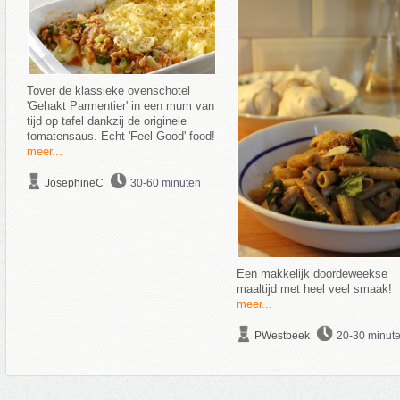
Tover de klassieke ovenschotel
'Gehakt Parmentier' in een mum van
tijd op tafel dankzij de originele
tomatensaus. Echt 'Feel Good'-food!
meer...
JosephineC
30-60 minuten
Een makkelijk doordeweekse
maaltijd met heel veel smaak!
meer...
PWestbeek
20-30 minut