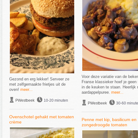
Voor deze variatie van de beke
Gezond en erg lekker! Serveer ze
Franse klassieker hoef je geen
met zelfgemaakte frietjes uit de
in de keuken te staan. Heerlijk
oven!
meer...
aardappelpuree.
meer...
PWestbeek
10-20 minuten
PWestbeek
30-60 minut
Ovenschotel gehakt met tomaten
Penne met kip, basilicum en
crème
zongedroogde tomaten