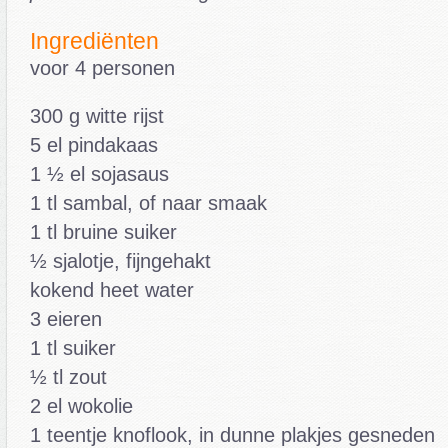
Ingrediënten
voor 4 personen
300 g witte rijst
5 el pindakaas
1 ½ el sojasaus
1 tl sambal, of naar smaak
1 tl bruine suiker
½ sjalotje, fijngehakt
kokend heet water
3 eieren
1 tl suiker
½ tl zout
2 el wokolie
1 teentje knoflook, in dunne plakjes gesneden