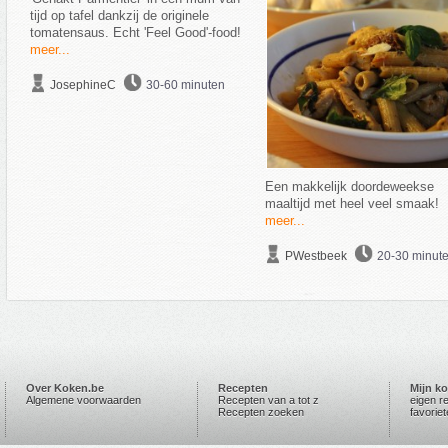
tijd op tafel dankzij de originele
tomatensaus. Echt 'Feel Good'-food!
meer...
JosephineC
30-60 minuten
Een makkelijk doordeweekse
maaltijd met heel veel smaak!
meer...
PWestbeek
20-30 minut
Over Koken.be
Recepten
Mijn k
Algemene voorwaarden
Recepten van a tot z
eigen r
Recepten zoeken
favorie