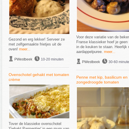
Voor deze variatie van de beke
Gezond en erg lekker! Serveer ze
Franse klassieker hoef je geen
met zelfgemaakte frietjes uit de
in de keuken te staan. Heerlijk
oven!
meer...
aardappelpuree.
meer...
PWestbeek
10-20 minuten
PWestbeek
30-60 minut
Ovenschotel gehakt met tomaten
Penne met kip, basilicum en
crème
zongedroogde tomaten
Tover de klassieke ovenschotel
'Gehakt Parmentier' in een mum van