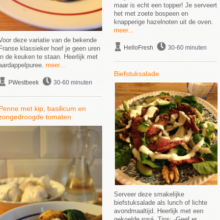
maar is echt een topper! Je serveert
het met zoete bospeen en
knapperige hazelnoten uit de oven.
meer...
Voor deze variatie van de bekende
HelloFresh
30-60 minuten
Franse klassieker hoef je geen uren
in de keuken te staan. Heerlijk met
aardappelpuree.
meer...
Biefstuksalade
PWestbeek
30-60 minuten
Penne met kip, basilicum en
zongedroogde tomaten
Serveer deze smakelijke
biefstuksalade als lunch of lichte
avondmaaltijd. Heerlijk met een
gekoelde rosé. Tips: -Geef er