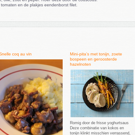
tomaten en de plakjes eendenborst filet.
Snelle coq au vin
Mini-pita’s met tonijn, zoete
bospeen en geroosterde
hazelnoten
Romig door de frisse yoghurtsaus
Deze combinatie van kokos en
tonijn klinkt misschien verrassend,