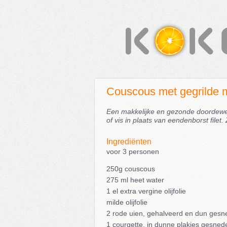
Couscous met gegrilde m
Een makkelijke en gezonde doordeweek
of vis in plaats van eendenborst filet.
Ingrediënten
voor 3 personen
250g couscous
275 ml heet water
1 el extra vergine olijfolie
milde olijfolie
2 rode uien, gehalveerd en dun ges
1 courgette, in dunne plakjes gesned