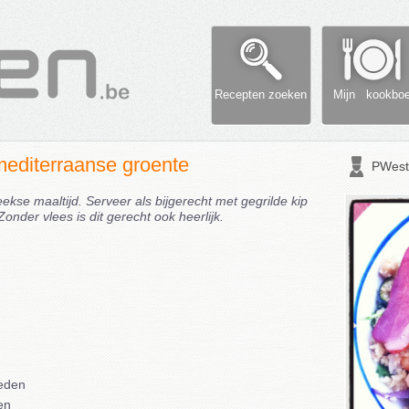
Recepten zoeken
Mijn kookbo
editerraanse groente
PWest
se maaltijd. Serveer als bijgerecht met gegrilde kip
 Zonder vlees is dit gerecht ook heerlijk.
neden
en