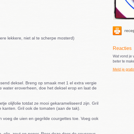
recep
ere lekkere, niet al te scherpe mosterd)
Reacties
Wat vond je v
beter te mak
Meld je grati
end deksel. Breng op smaak met 1 el extra vergie
ete water eroverheen, doe het deksel erop en laat de
je olijfolie totdat ze mooi gekarameliseerd zijn. Gril
e kanten. Gril ook de tomaten (aan de tak).
 voeg de uien en gegrilde courgettes toe. Voeg ook
, olie, zout en peper. Roer deze door de couscous.