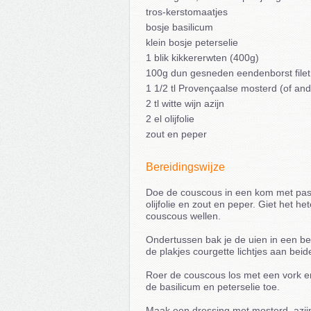
tros-kerstomaatjes
bosje basilicum
klein bosje peterselie
1 blik kikkererwten (400g)
100g dun gesneden eendenborst filet
1 1/2 tl Provençaalse mosterd (of and
2 tl witte wijn azijn
2 el olijfolie
zout en peper
Bereidingswijze
Doe de couscous in een kom met pass
olijfolie en zout en peper. Giet het h
couscous wellen.
Ondertussen bak je de uien in een beet
de plakjes courgette lichtjes aan beid
Roer de couscous los met een vork en
de basilicum en peterselie toe.
Maak een dressing met mosterd, azijn