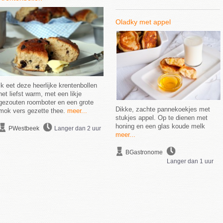
Oladky met appel
Ik eet deze heerlijke krentenbollen
het liefst warm, met een likje
gezouten roomboter en een grote
Dikke, zachte pannekoekjes met
mok vers gezette thee.
meer...
stukjes appel. Op te dienen met
honing en een glas koude melk
PWestbeek
Langer dan 2 uur
meer...
BGastronome
Langer dan 1 uur