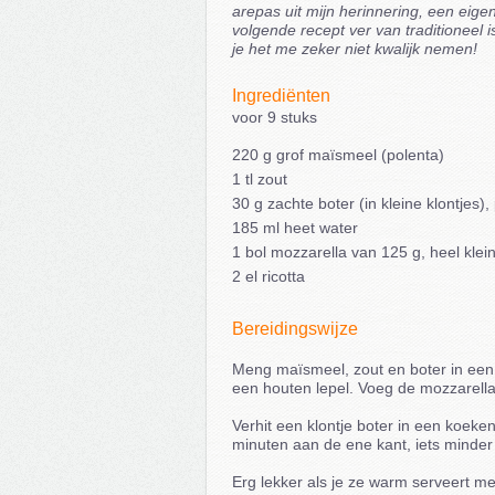
arepas uit mijn herinnering, een eige
volgende recept ver van traditioneel 
je het me zeker niet kwalijk nemen!
Ingrediënten
voor 9 stuks
220 g grof maïsmeel (polenta)
1 tl zout
30 g zachte boter (in kleine klontjes)
185 ml heet water
1 bol mozzarella van 125 g, heel kle
2 el ricotta
Bereidingswijze
Meng maïsmeel, zout en boter in een 
een houten lepel. Voeg de mozzarella
Verhit een klontje boter in een koek
minuten aan de ene kant, iets minder
Erg lekker als je ze warm serveert met