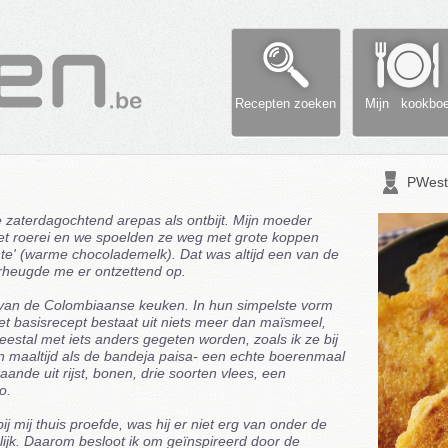
Recepten zoeken
Mijn kookbo
PWest
e zaterdagochtend arepas als ontbijt. Mijn moeder
t roerei en we spoelden ze weg met grote koppen
te' (warme chocolademelk). Dat was altijd een van de
rheugde me er ontzettend op.
l van de Colombiaanse keuken. In hun simpelste vorm
t basisrecept bestaat uit niets meer dan maïsmeel,
estal met iets anders gegeten worden, zoals ik ze bij
een maaltijd als de bandeja paisa- een echte boerenmaal
aande uit rijst, bonen, drie soorten vlees, een
o.
j mij thuis proefde, was hij er niet erg van onder de
lijk. Daarom besloot ik om geïnspireerd door de