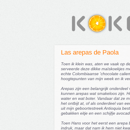
Las arepas de Paola
Toen ik klein was, aten we vaak op d
serveerde deze dikke maïskoekjes me
echte Colombiaanse 'chocolate calien
hoogtepunten van mijn week en ik ve
Arepas zijn een belangrijk onderdee
kunnen arepas wat smakeloos zijn. He
water en wat boter. Vandaar dat ze me
het ontbijt at, of als onderdeel van 
uit mijn geboortestreek Antioquia best
gebakken eitje en een schijfje avocad
Toen Hans voor het eerst een arepa bi
indruk, maar dat nam ik hem niet kwa