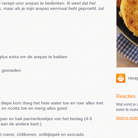
n recept voor arepas te bedenken. Ik weet dat het
is, maar als je mijn arepas eenmaal hebt geproefd, zal
, plus extra om de arepas te bakken
in gesneden
recep
Reacties
diepe kom.Voeg het hete water toe en roer alles met
Wat vond je v
 en ricotta toe en meng alles goed.
beter te mak
Meld je grati
enpan en bak pannenkoekjes van het beslag (4-5
 aan de andere kant.)
 roerei, chilibonen, ontbijtspek en avocado.