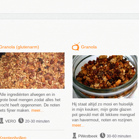
Granola (glutenarm)
Granola
Alle ingrediënten afwegen en in
grote bowl mengen zodat alles het
Hij staat altijd zo mooi en huiselijk
vocht heeft opgenomen. De noten
in mijn keuken; mijn grote glazen
iets fijner maken.
meer...
pot gevuld met dit lekkere mengsel
van havermout, noten en rozijnen.
VERO
20-30 minuten
meer...
PWestbeek
30-60 minuten
Krentenbollen