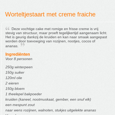
Worteltjestaart met creme fraiche
Deze vochtige cake met romige en frisse creme is vrij
stevig van structuur, maar proeft tegelijkertijd aangenaam licht.
Het is geurig dankzij de kruiden en kan naar smaak aangepast
worden door toevoeging van rozijnen, nootjes, cocos of
ananas.
Ingrediënten
Voor 8 personen
250g winterpeen
150g suiker
120ml olie
2 eieren
150g bloem
1 theelepel bakpoeder
kruiden (kaneel, nootmuskaat, gember, een snuf elk)
een mespunt zout
naar wens rozijnen, walnoten, stukjes uitgelekte ananas