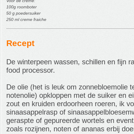
Voor de creme:
100g roomboter
50 g poedersuiker
250 ml creme fraiche
Recept
De winterpeen wassen, schillen en fijn r
food processor.
De olie (het is leuk om zonnebloemolie 
notenolie) opkloppen met de suiker en e
zout en kruiden erdoorheen roeren, ik v
sinaasappelrasp of sinaasappelbloesem
geraspte of gepureerde wortels en even
zoals rozijnen, noten of ananas erbij doe