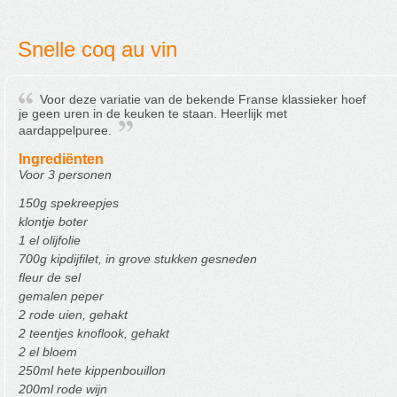
Snelle coq au vin
Voor deze variatie van de bekende Franse klassieker hoef
je geen uren in de keuken te staan. Heerlijk met
aardappelpuree.
Ingrediënten
Voor 3 personen
150g spekreepjes
klontje boter
1 el olijfolie
700g kipdijfilet, in grove stukken gesneden
fleur de sel
gemalen peper
2 rode uien, gehakt
2 teentjes knoflook, gehakt
2 el bloem
250ml hete kippenbouillon
200ml rode wijn