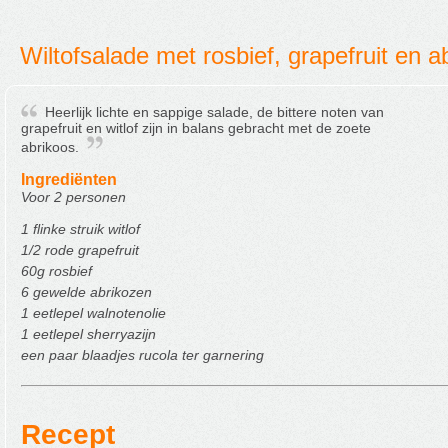
Wiltofsalade met rosbief, grapefruit en a
Heerlijk lichte en sappige salade, de bittere noten van
grapefruit en witlof zijn in balans gebracht met de zoete
abrikoos.
Ingrediënten
Voor 2 personen
1 flinke struik witlof
1/2 rode grapefruit
60g rosbief
6 gewelde abrikozen
1 eetlepel walnotenolie
1 eetlepel sherryazijn
een paar blaadjes rucola ter garnering
Recept